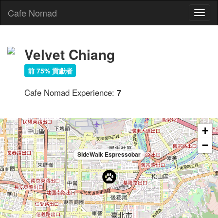
Cafe Nomad
Toggl
naviga
Velvet Chiang
前 75% 貢獻者
Cafe Nomad Experience:
7
+
−
SideWalk Espressobar