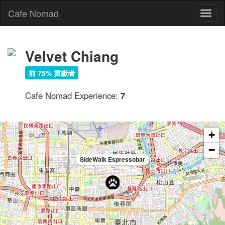
Cafe Nomad
Toggl
naviga
Velvet Chiang
前 75% 貢獻者
Cafe Nomad Experience:
7
+
−
SideWalk Espressobar