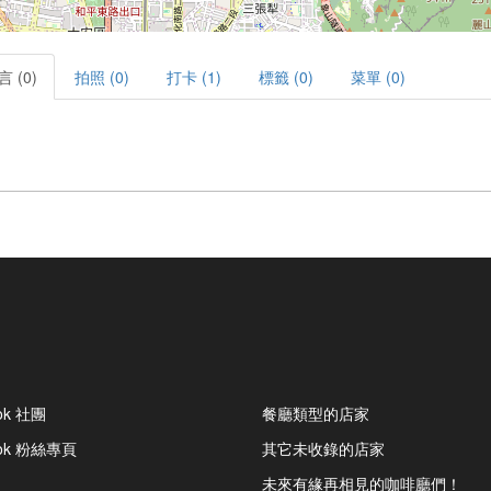
言 (0)
拍照 (0)
打卡 (1)
標籤 (0)
菜單 (0)
ok 社團
餐廳類型的店家
ook 粉絲專頁
其它未收錄的店家
未來有緣再相見的咖啡廳們！