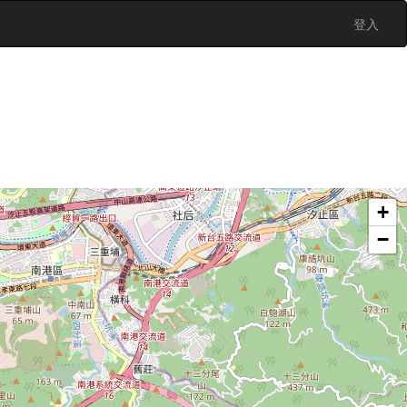
登入
+
−