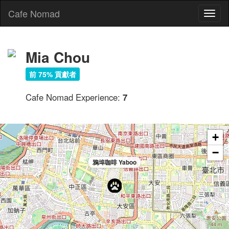
Cafe Nomad
Toggl
naviga
Mia Chou
前 75% 貢獻者
Cafe Nomad Experience:
7
+
−
鴉埠咖啡 Yaboo