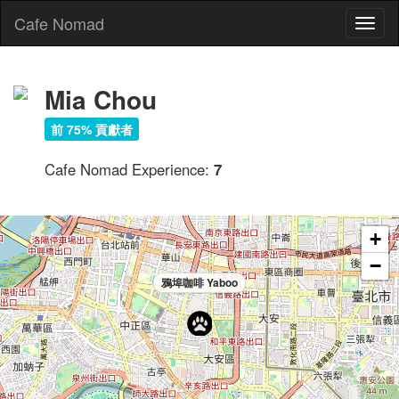
Cafe Nomad
Toggl
naviga
Mia Chou
前 75% 貢獻者
Cafe Nomad Experience:
7
+
−
鴉埠咖啡 Yaboo