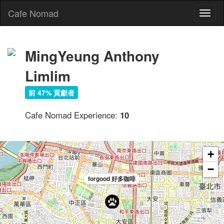
Cafe Nomad
Toggl
naviga
MingYeung Anthony
Limlim
前 47% 貢獻者
Cafe Nomad Experience:
10
+
−
forgood 好多咖啡