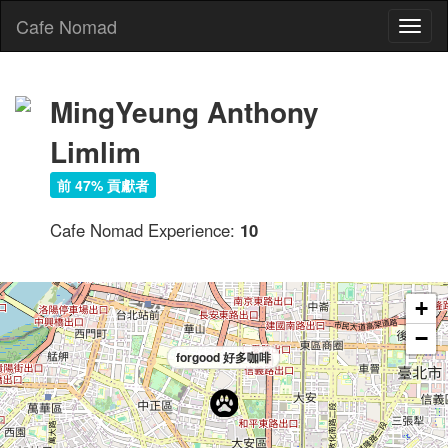
Cafe Nomad
Toggl
naviga
MingYeung Anthony
Limlim
前 47% 貢獻者
Cafe Nomad Experience:
10
+
−
forgood 好多咖啡