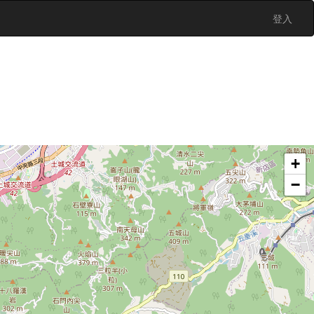
登入
+
−