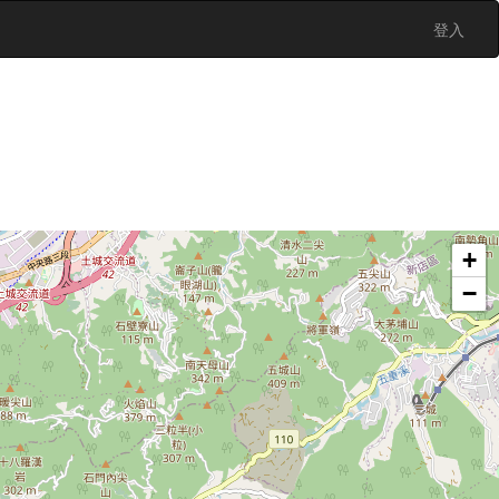
登入
+
−