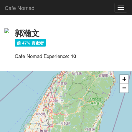
Cafe Nomad
Toggl
naviga
郭瀚文
前 47% 貢獻者
Cafe Nomad Experience:
10
+
−