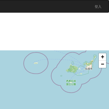
登入
+
−