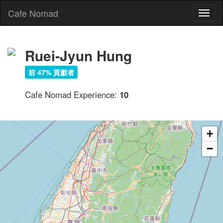
Cafe Nomad
Toggl
naviga
Ruei-Jyun Hung
前 47% 貢獻者
Cafe Nomad Experience:
10
+
−