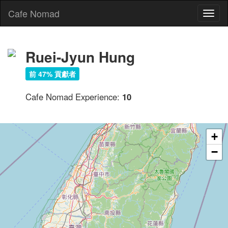
Cafe Nomad
Toggl
naviga
Ruei-Jyun Hung
前 47% 貢獻者
Cafe Nomad Experience:
10
+
−