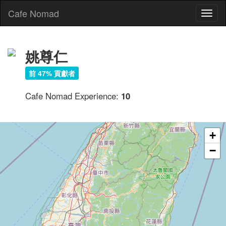
Cafe Nomad
Toggl
naviga
姚尊仁
前 47% 貢獻者
Cafe Nomad Experience:
10
+
−