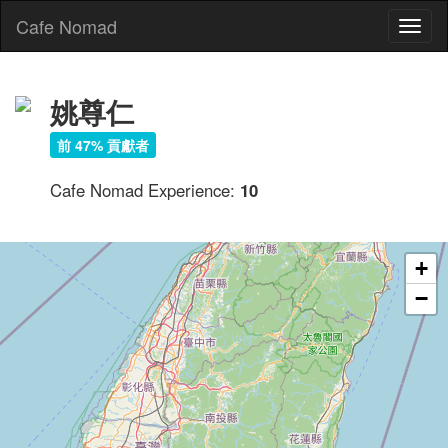
Cafe Nomad
Toggl
naviga
姚尊仁
前 47% 貢獻者
Cafe Nomad Experience:
10
+
−