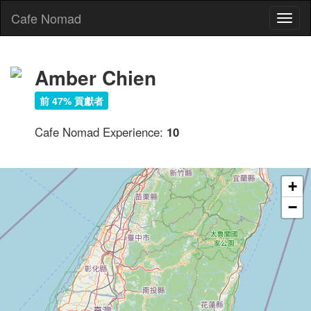
Cafe Nomad
Toggl
naviga
Amber Chien
前 47% 貢獻者
Cafe Nomad Experience:
10
+
−