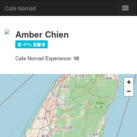
Cafe Nomad
Toggl
naviga
Amber Chien
前 47% 貢獻者
Cafe Nomad Experience:
10
+
−