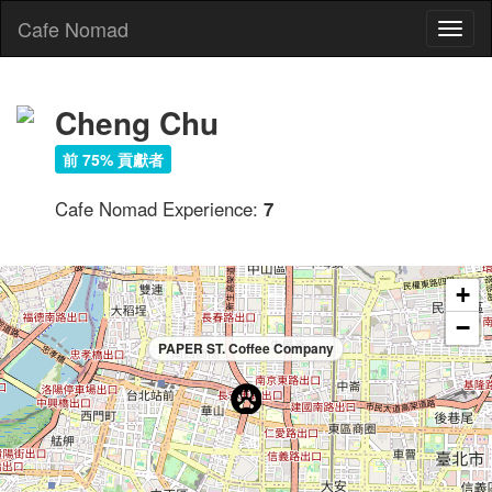
Cafe Nomad
Toggl
naviga
Cheng Chu
前 75% 貢獻者
Cafe Nomad Experience:
7
+
−
PAPER ST. Coffee Company