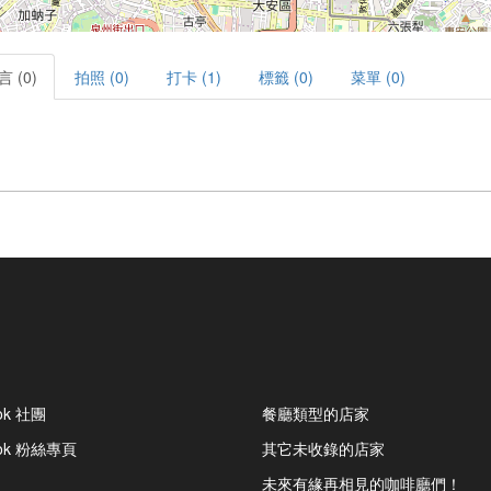
言 (0)
拍照 (0)
打卡 (1)
標籤 (0)
菜單 (0)
ok 社團
餐廳類型的店家
ook 粉絲專頁
其它未收錄的店家
未來有緣再相見的咖啡廳們！