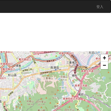
登入
+
−