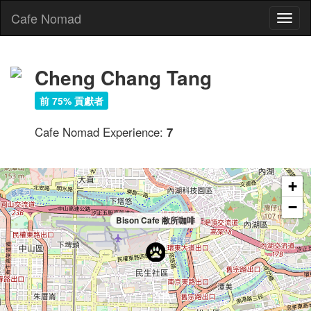
Cafe Nomad
Toggl
naviga
Cheng Chang Tang
前 75% 貢獻者
Cafe Nomad Experience:
7
+
−
Bison Cafe 敝所咖啡