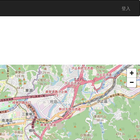
登入
+
−