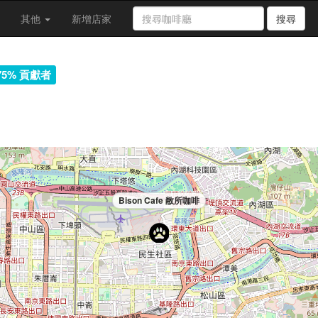
其他
新增店家
搜尋
75% 貢獻者
Bison Cafe 敝所咖啡