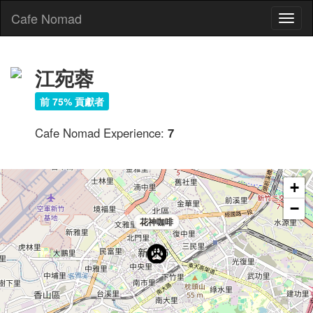
Cafe Nomad
Toggl
naviga
江宛蓉
前 75% 貢獻者
Cafe Nomad Experience:
7
+
−
花神咖啡