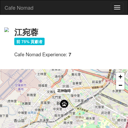
Cafe Nomad
Toggl
naviga
江宛蓉
前 75% 貢獻者
Cafe Nomad Experience:
7
+
−
花神咖啡