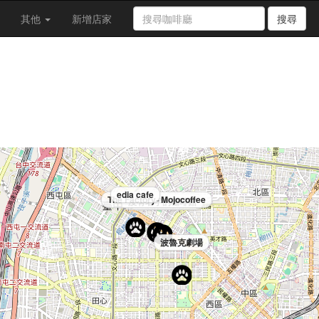
其他
新增店家
搜尋
edia cafe
The Factory- Mojocoffee
沒有名字的咖啡館
波魯克劇場