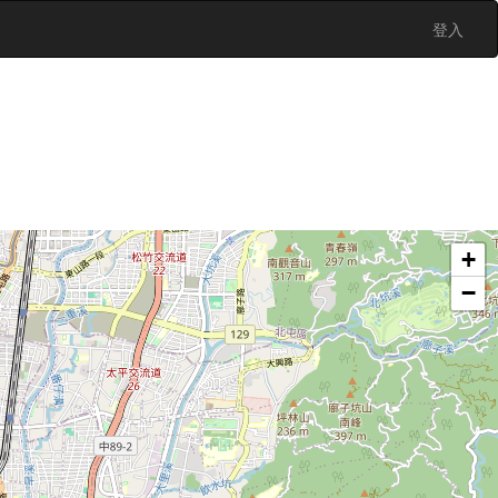
登入
+
−