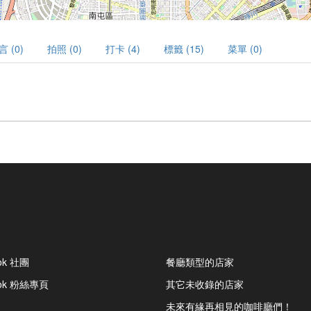
言 (0)
拍照 (0)
打卡 (4)
標籤 (15)
菜單 (0)
ok 社團
餐廳類型的店家
ook 粉絲專頁
其它未收錄的店家
未來有緣再相見的咖啡廳們！