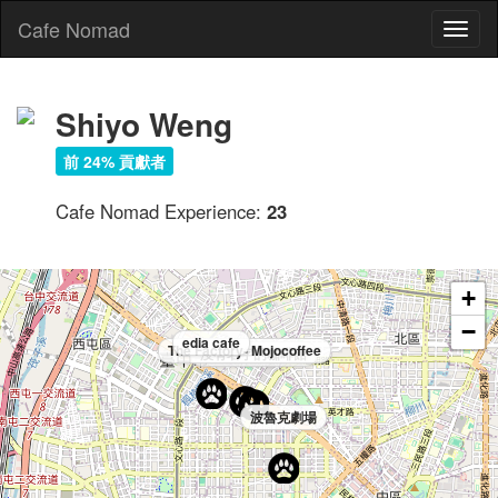
Cafe Nomad
Toggl
naviga
Shiyo Weng
前 24% 貢獻者
Cafe Nomad Experience:
23
+
−
edia cafe
The Factory- Mojocoffee
沒有名字的咖啡館
波魯克劇場