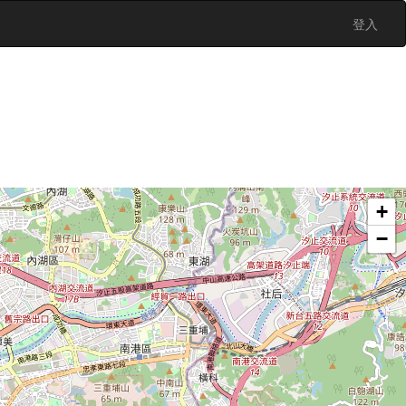
登入
+
−