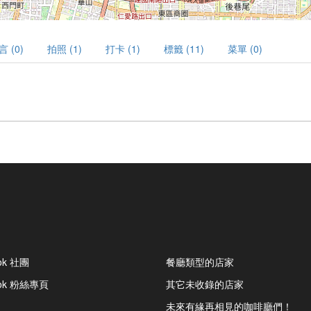
言 (0)
拍照 (1)
打卡 (1)
標籤 (11)
菜單 (0)
ok 社團
餐廳類型的店家
ook 粉絲專頁
其它未收錄的店家
未來有緣再相見的咖啡廳們！