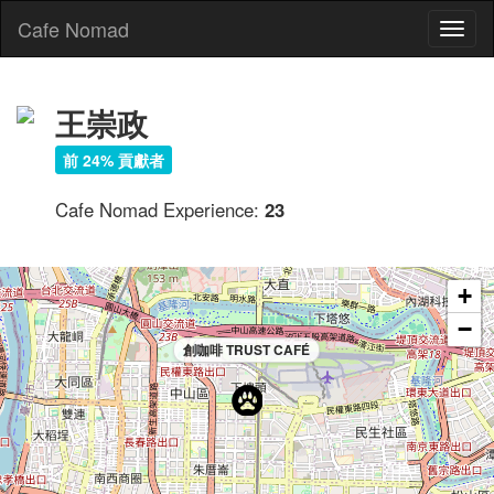
Cafe Nomad
Toggl
naviga
王崇政
前 24% 貢獻者
Cafe Nomad Experience:
23
+
−
創咖啡 TRUST CAFÉ