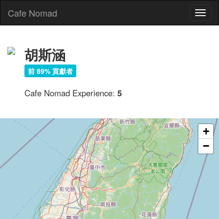
Cafe Nomad
Toggl
naviga
胡斯涵
前 89% 貢獻者
Cafe Nomad Experience:
5
+
−