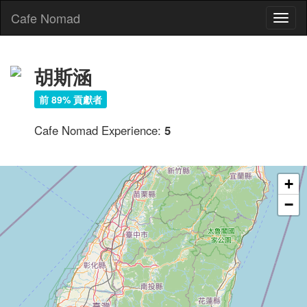
Cafe Nomad
Toggl
naviga
胡斯涵
前 89% 貢獻者
Cafe Nomad Experience:
5
+
−