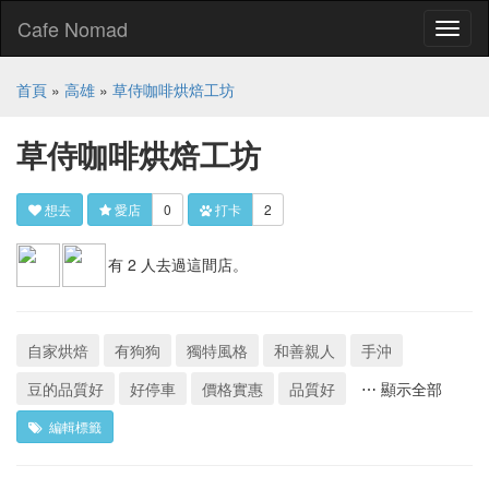
Cafe Nomad
Toggl
naviga
首頁
»
高雄
»
草侍咖啡烘焙工坊
草侍咖啡烘焙工坊
想去
愛店
0
打卡
2
有 2 人去過這間店。
自家烘焙
有狗狗
獨特風格
和善親人
手沖
豆的品質好
好停車
價格實惠
品質好
⋯ 顯示全部
編輯標籤