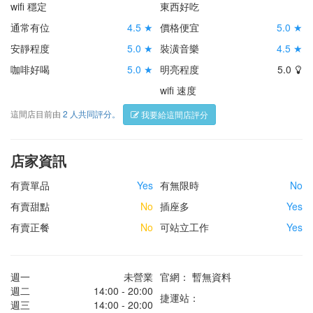
wifi 穩定
東西好吃
通常有位
4.5 ★
價格便宜
5.0 ★
安靜程度
5.0 ★
裝潢音樂
4.5 ★
咖啡好喝
5.0 ★
明亮程度
5.0
wifi 速度
這間店目前由
2 人共同評分。
我要給這間店評分
店家資訊
有賣單品
Yes
有無限時
No
有賣甜點
No
插座多
Yes
有賣正餐
No
可站立工作
Yes
週一
未營業
官網： 暫無資料
週二
14:00 - 20:00
捷運站：
週三
14:00 - 20:00