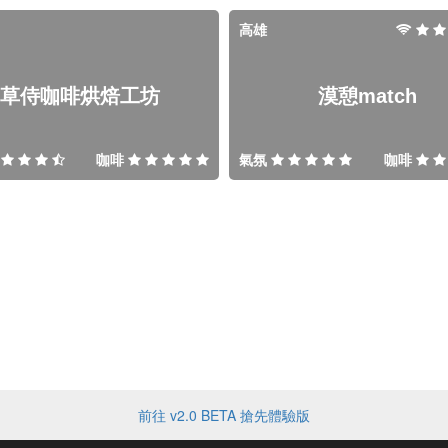
高雄
草侍咖啡烘焙工坊
漠憩match
咖啡
氣氛
咖啡
前往 v2.0 BETA 搶先體驗版