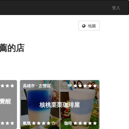
登入
地圖
薦的店
高雄市 · 左營區
咖啡覺醒
核桃栗栗珈琲屋
氣氛
咖啡