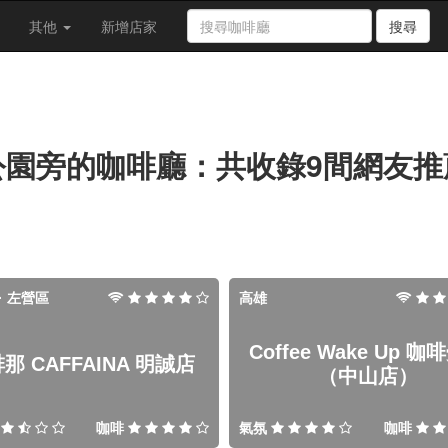
其他
新增店家
搜尋
公園旁的咖啡廳：共收錄9間網友推
· 左營區
高雄
Coffee Wake Up 
那 CAFFAINA 明誠店
（中山店）
咖啡
氣氛
咖啡