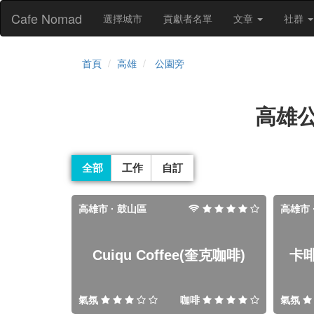
Cafe Nomad
選擇城市
貢獻者名單
文章
社群
首頁
高雄
公園旁
高雄
全部
工作
自訂
高雄市 · 鼓山區
高雄市 
Cuiqu Coffee(奎克咖啡)
卡啡
氣氛
咖啡
氣氛