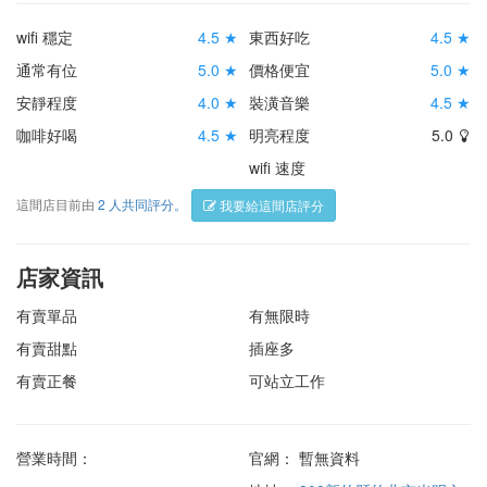
wifi 穩定
4.5 ★
東西好吃
4.5 ★
通常有位
5.0 ★
價格便宜
5.0 ★
安靜程度
4.0 ★
裝潢音樂
4.5 ★
咖啡好喝
4.5 ★
明亮程度
5.0
wifi 速度
這間店目前由
2 人共同評分。
我要給這間店評分
店家資訊
有賣單品
有無限時
有賣甜點
插座多
有賣正餐
可站立工作
營業時間：
官網： 暫無資料