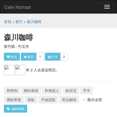
Cafe Nomad
Toggl
naviga
首頁
»
新竹
»
森川咖啡
森川咖啡
新竹縣 ⋅ 竹北市
想去
愛店
1
打卡
2
有 2 人去過這間店。
有狗狗
獨特風格
和善親人
帕尼尼
手沖
價格實惠
甜點
手做甜點
單品咖啡
⋯ 顯示全部
編輯標籤