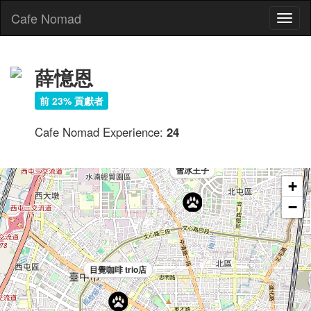
Cafe Nomad
Toggl
naviga
薛憶恩
前 23% 貢獻者
Cafe Nomad Experience:
24
雪冰王子
+
−
目覺咖啡 trio店