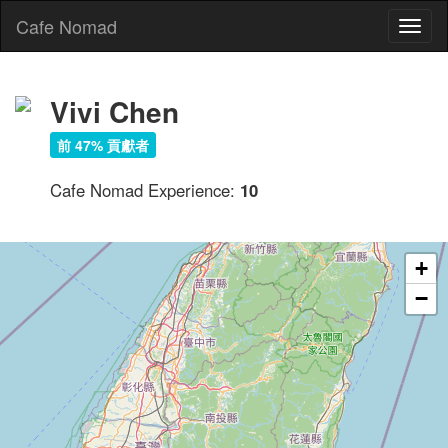
Cafe Nomad
Toggl
naviga
Vivi Chen
前 47% 貢獻者
Cafe Nomad Experience:
10
+
−