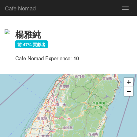
Cafe Nomad
Toggl
naviga
楊雅純
前 47% 貢獻者
Cafe Nomad Experience:
10
+
−