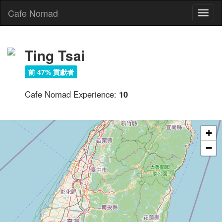
Cafe Nomad
Toggl
naviga
Ting Tsai
前 47% 貢獻者
Cafe Nomad Experience:
10
+
−