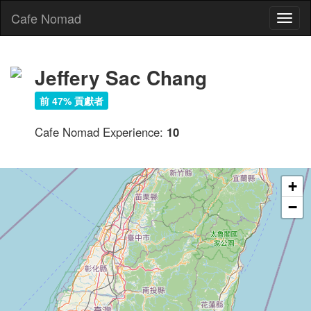
Cafe Nomad
Toggl
naviga
Jeffery Sac Chang
前 47% 貢獻者
Cafe Nomad Experience:
10
+
−