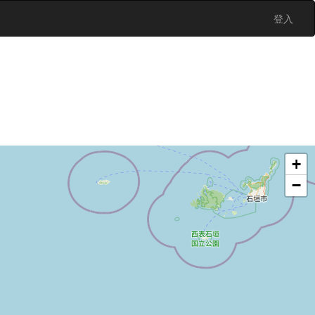
登入
+
−