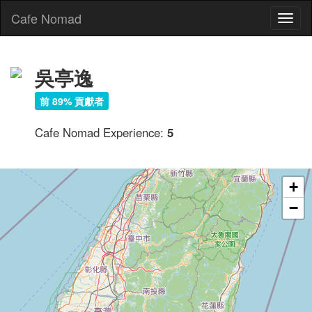
Cafe Nomad
Toggl
naviga
吳亭逸
前 89% 貢獻者
Cafe Nomad Experience:
5
+
−