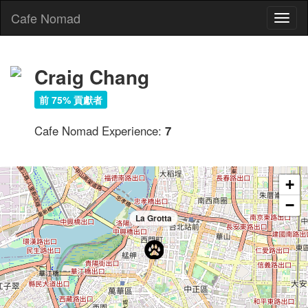
Cafe Nomad
Toggl
naviga
Craig Chang
前 75% 貢獻者
Cafe Nomad Experience:
7
+
−
La Grotta