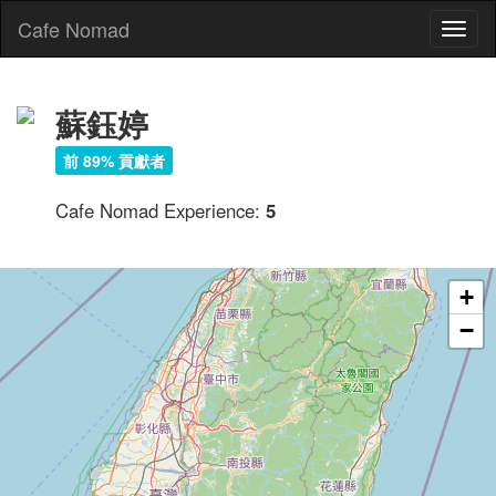
Cafe Nomad
Toggl
naviga
蘇鈺婷
前 89% 貢獻者
Cafe Nomad Experience:
5
+
−