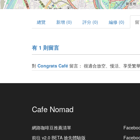
總覽
新增 (0)
評分 (0)
編修 (0)
留
有 1 則留言
對
Congrats Café
留言：
很適合放空、慢活、享受繁華
Cafe Nomad
網路咖啡豆推薦清單
Facebo
前往 v2.0 BETA 搶先體驗版
Faceb