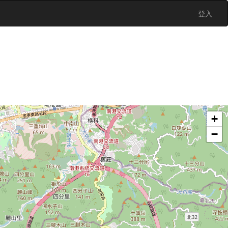
登入
+
−