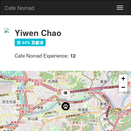
Cafe Nomad
Toggl
naviga
Yiwen Chao
前 44% 貢獻者
Cafe Nomad Experience:
12
+
−
嘖