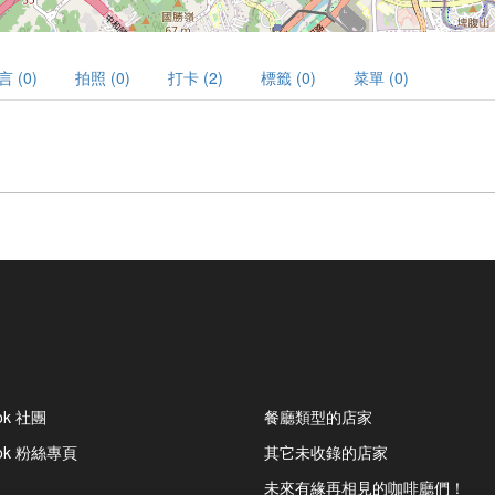
言 (0)
拍照 (0)
打卡 (2)
標籤 (0)
菜單 (0)
ok 社團
餐廳類型的店家
ook 粉絲專頁
其它未收錄的店家
未來有緣再相見的咖啡廳們！