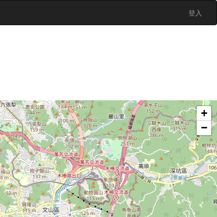
登入
+
−