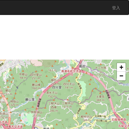
登入
+
−