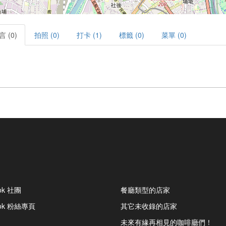
言 (0)
拍照 (0)
打卡 (1)
標籤 (0)
菜單 (0)
ok 社團
餐廳類型的店家
ook 粉絲專頁
其它未收錄的店家
未來有緣再相見的咖啡廳們！