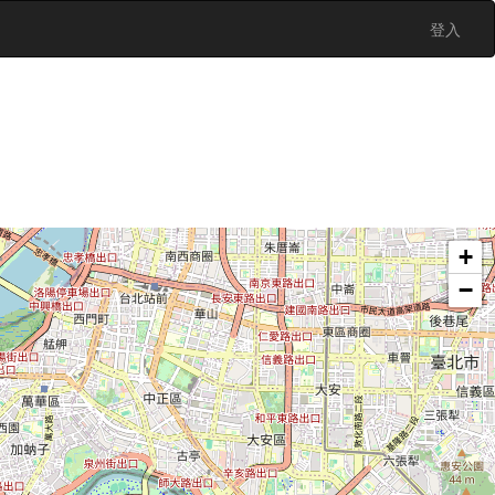
登入
+
−