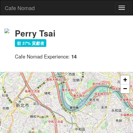
Cafe Nomad
Toggl
naviga
Perry Tsai
前 37% 貢獻者
Cafe Nomad Experience:
14
+
−