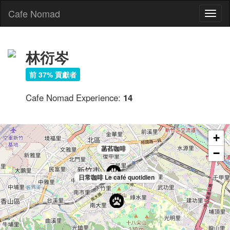
Cafe Nomad
Toggl
naviga
林衍岑
前 37% 貢獻者
Cafe Nomad Experience:
14
+
菡萏咖啡
−
日常咖啡 Le café quotidien