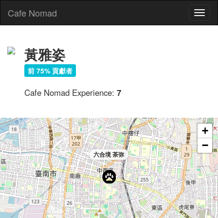
Cafe Nomad
Toggl
naviga
黃雅姿
前 75% 貢獻者
Cafe Nomad Experience:
7
+
−
六合境 茶弥