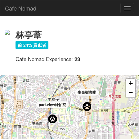
Cafe Nomad
Toggl
naviga
林亭葦
前 24% 貢獻者
Cafe Nomad Experience:
23
+
−
生命樹咖啡
parkview綠帕克